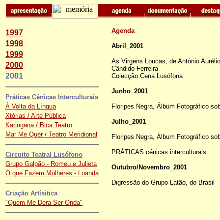
Agenda
1997
1998
Abril_2001
1999
As Virgens Loucas, de António Auréli
2000
Cândido Ferreira
2001
Colecção Cena Lusófona
Junho_2001
Práticas Cénicas Interculturais
À Volta da Língua
Floripes Negra, Álbum Fotográfico so
Xtórias / Arte Pública
Julho_2001
Karingana / Bica Teatro
Mar Me Quer / Teatro Meridional
Floripes Negra, Álbum Fotográfico so
PRÁTICAS cénicas interculturais
Circuito Teatral Lusófono
Grupo Galpão - Romeu e Julieta
Outubro/Novembro_2001
O que Fazem Mulheres - Luanda
Digressão do Grupo Latão, do Brasil
Criação Artísitica
"Quem Me Dera Ser Onda"